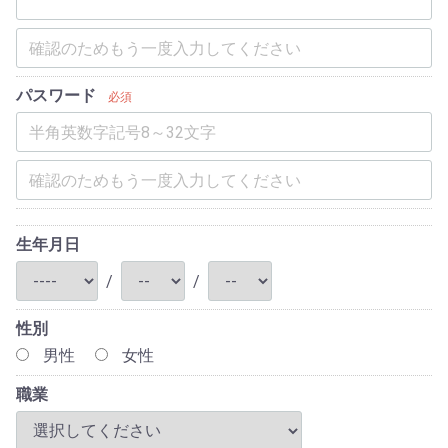
パスワード
必須
生年月日
/
/
性別
男性
女性
職業