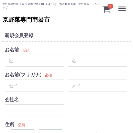
京野菜専門商 上賀茂 岩市 IWAICHI | いわいち。寛政10年創業。京野菜ネットショ
Menu
0
ップ
京野菜専門商岩市
新規会員登録
お名前
必須
お名前(フリガナ)
必須
会社名
住所
必須