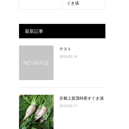
ぐき漬
最新記事
テスト
2019.02.14
京都上賀茂特産すぐき漬
2019.02.11