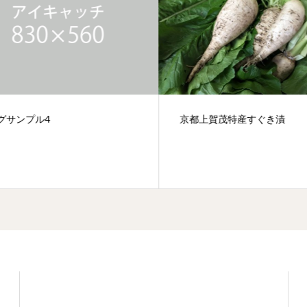
サンプル4
京都上賀茂特産すぐき漬