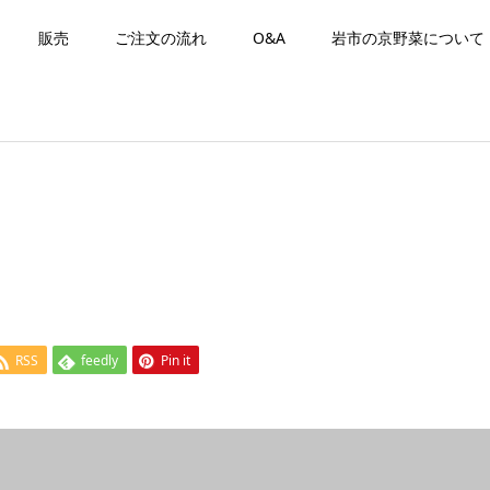
販売
ご注文の流れ
O&A
岩市の京野菜について
RSS
feedly
Pin it