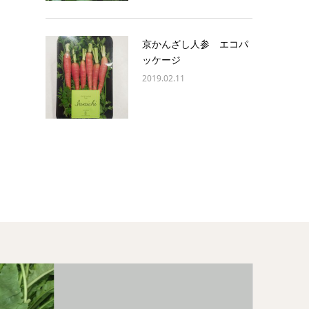
京かんざし人参 エコパ
ッケージ
2019.02.11